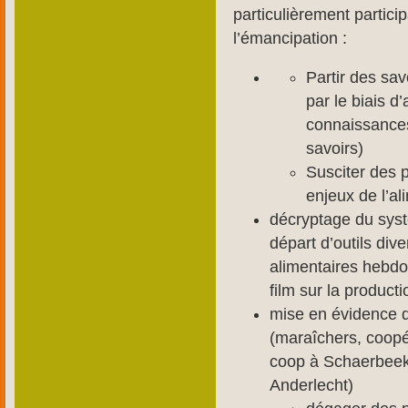
particulièrement particip
l’émancipation :
Partir des sav
par le biais d’
connaissances
savoirs)
Susciter des p
enjeux de l’al
décryptage du syst
départ d’outils dive
alimentaires hebdo
film sur la producti
mise en évidence d
(maraîchers, coopé
coop à Schaerbeek,
Anderlecht)