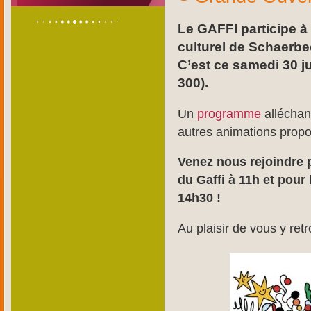
Le GAFFI participe à
culturel de Schaerbe
C’est ce samedi 30 j
300).
Un
programme
alléchan
autres animations propo
Venez nous rejoindre 
du Gaffi à 11h et pou
14h30 !
Au plaisir de vous y ret